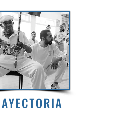
RAYECTORIA
Pau de dá em doido