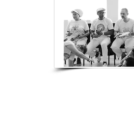
Realizamos un trabajo compro
constante.
Creemos firmemente en el caráct
principios y valores transmitidos 