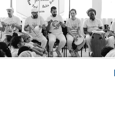
metido con las enseñanzas de Mestre João Grande, con
er educativo de la Capoeira Angola como un medio de form
por Mestre João Grande.